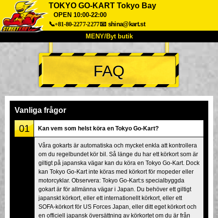
TOKYO GO-KART Tokyo Bay
OPEN 10:00-22:00
📞+81-80-2277-2277
📧
shina@kart.st
MENY/Byt butik
HEM
FAQ
Om oss
Specifikationer
Pris
Hitta hit
Röster
FAQ
Företag
Boka
Vanliga frågor
Byt butik
01
Kan vem som helst köra en Tokyo Go-Kart?
Tokyo Shinagawa
Tokyo Akihabara#1
Våra gokarts är automatiska och mycket enkla att kontrollera
Tokyo Akihabara#2
Tokyo Shibuya
om du regelbundet kör bil. Så länge du har ett körkort som är
Tokyo Shibuya Annex
Tokyo Bay
giltigt på japanska vägar kan du köra en Tokyo Go-Kart. Dock
kan Tokyo Go-Kart inte köras med körkort för mopeder eller
Tokyo Asakusa
Osaka
motorcyklar. Observera: Tokyo Go-Kart:s specialbyggda
gokart är för allmänna vägar i Japan. Du behöver ett giltigt
Okinawa
japanskt körkort, eller ett internationellt körkort, eller ett
SOFA-körkort för US Forces Japan, eller ditt eget körkort och
en officiell japansk översättning av körkortet om du är från