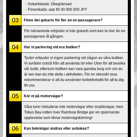
・Gokartskada: Obegränsad
・Förarskada: upp till 30 000 000 JPY
03
Finns det gokarts för fler än en passagerare?
För närvarande erbjuder vi inte gokarts som kan ta mer än en
passagerare åt gången.
04
Har ni parkering vid era butiker?
Tyvärr erbjuder vi ingen parkering vid någon av våra butiker.
Vi avråder också från att använda bil eller Uber för att besöka
vår butik, eftersom trafiken kan vara ganska tung och om du
är sen kan du inte delta i aktiviteten. För en stressfri resa
rekommenderar vi att du använder kollektivtrafik för att ta dig
till oss.
05
Kör ni på motorvägar?
Våra turer inkluderar inte motorvägar eller snabbvägar, men
Tokyo Bay-rutten över Rainbow Bridge ger en spännande
upplevelse som liknar motorvägskörning!
06
Kan bokningar ändras eller avbokas?