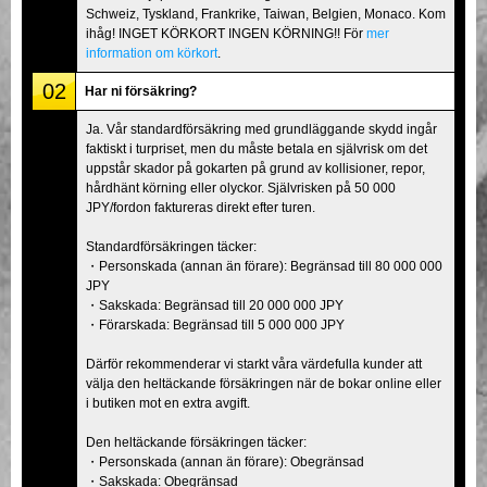
Schweiz, Tyskland, Frankrike, Taiwan, Belgien, Monaco. Kom
ihåg! INGET KÖRKORT INGEN KÖRNING!! För
mer
information om körkort
.
02
Har ni försäkring?
Ja. Vår standardförsäkring med grundläggande skydd ingår
faktiskt i turpriset, men du måste betala en självrisk om det
uppstår skador på gokarten på grund av kollisioner, repor,
hårdhänt körning eller olyckor. Självrisken på 50 000
JPY/fordon faktureras direkt efter turen.
Standardförsäkringen täcker:
・Personskada (annan än förare): Begränsad till 80 000 000
JPY
・Sakskada: Begränsad till 20 000 000 JPY
・Förarskada: Begränsad till 5 000 000 JPY
Därför rekommenderar vi starkt våra värdefulla kunder att
välja den heltäckande försäkringen när de bokar online eller
i butiken mot en extra avgift.
Den heltäckande försäkringen täcker:
・Personskada (annan än förare): Obegränsad
・Sakskada: Obegränsad