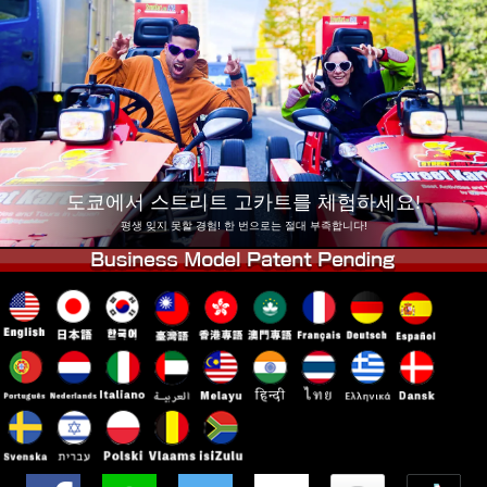
회사 정보
예약
지점 변경
도쿄 시나가와 #1
도쿄 아키하바라#1
도쿄 아키하바라#2
도쿄 시부야
도쿄 시부야 애넥스
도쿄 베이
도쿄 아사쿠사
오사카
도쿄에서 스트리트 고카트를 체험하세요!
오키나와
평생 잊지 못할 경험! 한 번으로는 절대 부족합니다!