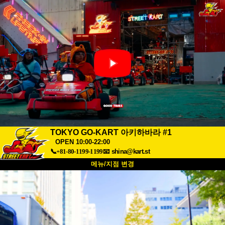
TOKYO GO-KART 아키하바라 #1
OPEN 10:00-22:00
📞+81-80-1199-1199
📧
shina@kart.st
메뉴/지점 변경
최상단
소개
사양
가격
접근성
고객 리뷰
자주 묻는 질문