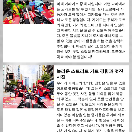
의 하이라이트 중 하나입니다. 어떤 나라에서
든 고카트를 탈 수 있지만, 실제 도로에서 자
동차와 트럭 옆에서 고카트를 타는 것은 완전
히 새로운 경험입니다. 가이드는 우리가 도쿄
의 유명한 거리와 랜드마크를 지나며 안전하
고 짜릿한 시간을 보낼 수 있도록 해주었습니
다. 모든 불빛을 지나며 도시의 에너지를 느
낄 수 있는 밤에 이 활동을 하는 것을 강력히
추천합니다. 빠르게 달리고, 열심히 즐기며
평생 잊지 못할 스릴을 만끽하세요. 도쿄에서
꼭 해봐야 할 일입니다!
놀라운 스트리트 카트 경험과 멋진
사진
우리가 가이드와 함께한 경험은 믿을 수 없을
정도로 훌륭했습니다! 그는 이 스트리트 카트
투어 동안 멋진 사진 촬영 기회를 많이 제공
해 주었고, 그 덕분에 잊지 못할 순간들을 담
을 수 있었습니다. 도쿄의 거리를 운전하며
도쿄 타워와 같은 상징적인 랜드마크를 보고,
재미있는 의상을 입는 즐거움은 투어에 새로
운 재미를 더해주었습니다. 별점을 5개 이상
줄 수 있다면 주고 싶습니다. 이 경험은 정말
가치가 있습니다. 이렇게 멋진 모험을 만들어