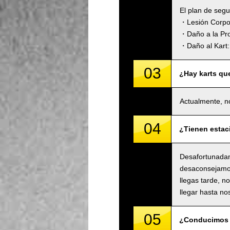
El plan de seg
・Lesión Corpora
・Daño a la Pro
・Daño al Kart: 
03
¿Hay karts qu
Actualmente, n
04
¿Tienen estac
Desafortunadam
desaconsejamos 
llegas tarde, n
llegar hasta no
05
¿Conducimos 