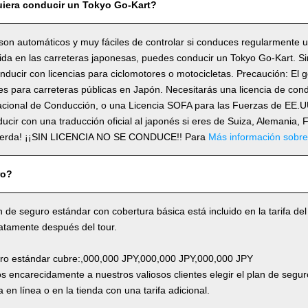
iera conducir un Tokyo Go-Kart?
son automáticos y muy fáciles de controlar si conduces regularmente 
lida en las carreteras japonesas, puedes conducir un Tokyo Go-Kart. 
ducir con licencias para ciclomotores o motocicletas. Precaución: El 
s para carreteras públicas en Japón. Necesitarás una licencia de cond
acional de Conducción, o una Licencia SOFA para las Fuerzas de EE.UU
ducir con una traducción oficial al japonés si eres de Suiza, Alemania, 
erda! ¡¡SIN LICENCIA NO SE CONDUCE!! Para
Más información sobre
ro?
n de seguro estándar con cobertura básica está incluido en la tarifa del
atamente después del tour.
uro estándar cubre:,000,000 JPY,000,000 JPY,000,000 JPY
 encarecidamente a nuestros valiosos clientes elegir el plan de segur
 en línea o en la tienda con una tarifa adicional.