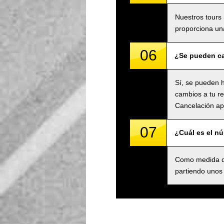
Nuestros tours 
proporciona una
06
¿Se pueden ca
Sí, se pueden h
cambios a tu re
Cancelación apl
07
¿Cuál es el n
Como medida de
partiendo unos