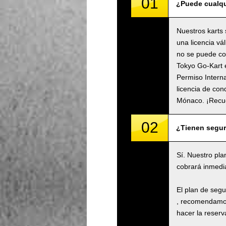
01
¿Puede cualqu
Nuestros karts 
una licencia vá
no se puede con
Tokyo Go-Kart e
Permiso Intern
licencia de con
Mónaco. ¡Recu
02
¿Tienen segu
Sí. Nuestro pla
cobrará inmedi
El plan de seg
, recomendamos
hacer la reserva