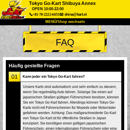
Tokyo Go-Kart Shibuya Annex
OPEN 10:00-22:00
📞+81-70-2222-6655
📧
shina@kart.st
MENÜ/Shop wechseln
START
FAQ
Über uns
Spezifikationen
Preise
Anfahrt
Bewertungen
FAQ
Unternehmen
Buchung
Häufig gestellte Fragen
Shop wechseln
01
Kann jeder ein Tokyo Go-Kart fahren?
Tokio Shinagawa
Tokio Akihabara#1
Unsere Karts sind automatisch und sehr einfach zu steuern,
Tokio Akihabara#2
Tokio Shibuya
wenn Sie regelmäßig Auto fahren. Solange Sie einen auf
Tokio Shibuya Annex
Tokio Bucht
japanischen Straßen gültigen Führerschein besitzen, können
Sie ein Tokyo Go-Kart fahren. Allerdings können Tokyo Go-
Tokio Asakusa
Osaka
Karts nicht mit Führerscheinen für Mopeds oder Motorräder
gefahren werden. Achtung: Das maßgeschneiderte Go-Kart
Okinawa
von Tokyo Go-Kart ist für öffentliche Straßen in Japan
konzipiert. Sie benötigen einen gültigen japanischen
Führerschein, einen internationalen Führerschein oder eine