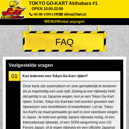
TOKYO GO-KART Akihabara #1
OPEN 10:00-22:00
📞+81-80-1199-1199
📧
shina@kart.st
MENU/Winkel wijzigen
TOP
FAQ
Over
Specificaties
Prijzen
Toegang
Ervaringen
FAQ
Bedrijf
Boekingen
Veelgestelde vragen
Winkel wijzigen
01
Kan iedereen een Tokyo Go-Kart rijden?
Tokyo Shinagawa
Tokyo Akihabara#1
Onze karts zijn automatisch en zeer gemakkelijk te besturen
Tokyo Akihabara#2
Tokyo Shibuya
als je regelmatig een auto rijdt. Zolang je een rijbewijs hebt
Tokyo Shibuya Annex
Tokyo Bay
dat geldig is op Japanse wegen, kun je een Tokyo Go-Kart
rijden. Echter, Tokyo Go-Kart kan niet worden gereden met
Tokyo Asakusa
Osaka
rijbewijzen voor bromfietsen of motorfietsen. Let op: Tokyo
Go-Kart's op maat gemaakte go-kart is voor openbare wegen
Okinawa
in Japan. Je hebt een geldig Japans rijbewijs nodig, of een
Internationaal rijbewijs, of een SOFA vergunning voor US
Forces Japan, of je eigen rijbewijs en een officiële Japanse