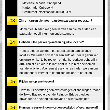
・Materiële schade: Onbeperkt
・Kartschade: Onbeperkt
・Bestuurder letsel: tot 30,000,000 JPY
03
Zijn er karren die meer dan één passagier toestaan?
Momenteel bieden we geen karren aan die meer dan één
passagier tegelijk kunnen ondersteunen.
04
Hebben jullie parkeerplaatsen bij jullie locatie?
Helaas bieden we geen parkeerplaatsen aan bij onze
locaties. We raden ook af om een auto of Uber te gebruiken
om onze winkel te bezoeken, omdat het verkeer behoorlijk
druk kan zijn en als je te laat bent, kun je niet deelnemen
aan de activiteit. Voor een stressvrije reis raden we aan om
het openbaar vervoer te gebruiken om ons te bereiken.
05
Rijden we op snelwegen?
Onze tours bevatten geen expreswegen of snelwegen, maar
de Tokyo Bay route over de Rainbow Bridge biedt een
opwindende ervaring die aanvoelt als snelwegrijden!
06
Kunnen reserveringen worden gewijzigd of geannuleerd?