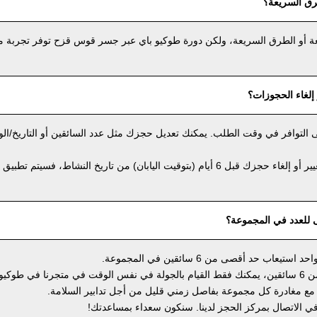
رق السريعة؟
عة أو الطرق السريعة، ولكن دورة طوكيو باي عبر جسر قوس قزح توفر تجربة مثي
إلغاء الحجوزات؟
على التوافر في وقت الطلب. يمكنك تعديل حجزك مثل عدد السائقين أو التاريخ/ال
ومع ذلك، إذا كنت ترغب في تغيير أو إلغاء حجزك قبل 6 أيام (بتوقيت اليابان) من تاريخ النشاط، فس
ى للعدد في المجموعة؟
ب حد أقصى من 6 سائقين في المجموعة.
إذا كانت مجموعتك تضم أكثر من 6 سائقين، يمكنك فقط القيام بالجولة في نفس الوقت في متجرنا في طو
ع مغادرة كل مجموعة بفاصل زمني قليل من أجل تدابير السلامة.
 في الاتصال بمركز الحجز لدينا. سنكون سعداء بمساعدتك!