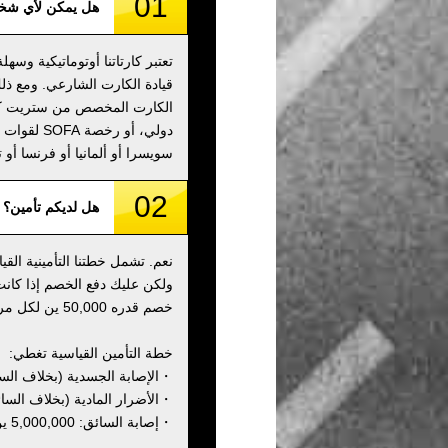
01
هل يمكن لأي شخص
تعتبر كارتاتنا أوتوماتيكية وسه
قيادة الكارت الشارعي. ومع ذلك
الكارت المخصص من ستريت كارت
دولي، أو 
سويسرا أو ألمانيا أو فرنسا أو ت
02
هل لديكم تأمين؟
نعم. تشمل خطتنا التأمينية ال
ولكن عليك دفع الخصم إذا كانت
خصم قدره 50,000 ين لكل مركبة مباشرة بعد الجولة.
خطة التأمين القياسية تغطي:
・الإصابة الجسدية (بخلاف السائق): 000,000
・الأضرار المادية (بخلاف السائق): 00,000
・إصابة السائق: 5,000,000 ين