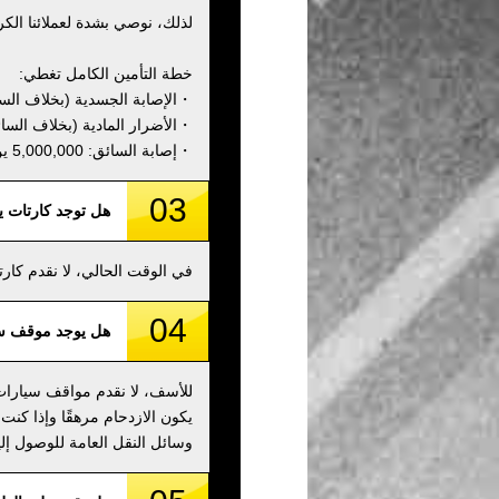
لذلك، نوصي بشدة لعملائنا الكر
خطة التأمين الكامل تغطي:
・الإصابة الجسدية (بخلاف السائق): 000,000
・الأضرار المادية (بخلاف السائق): 00,000
・إصابة السائق: 5,000,000 ين
03
هل توجد كارتات 
في الوقت الحالي، لا نقدم كا
04
هل يوجد موقف س
للأسف، لا نقدم مواقف سيارات 
يكون الازدحام مرهقًا وإذا كنت
وسائل النقل العامة للوصول إلين