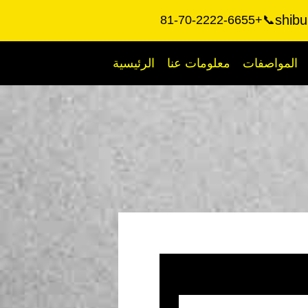
shibu
📞+81-70-2222-6655
المواصفات
معلومات عنا
الرئيسية